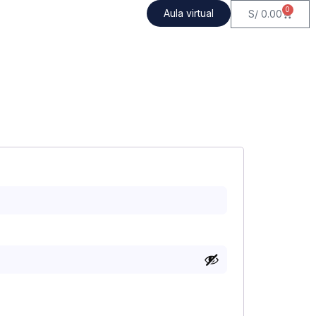
0
Aula virtual
S/
0.00