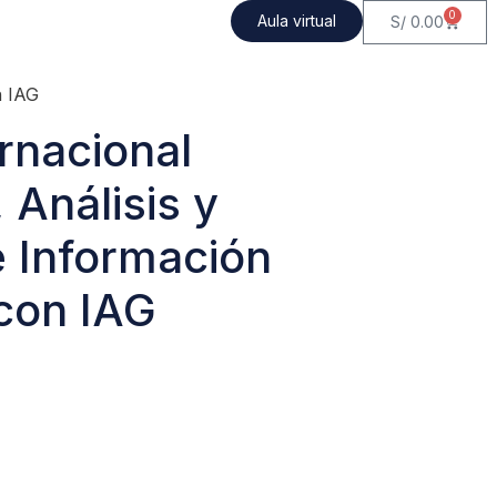
0
Aula virtual
S/
0.00
n IAG
rnacional
Análisis y
e Información
 con IAG